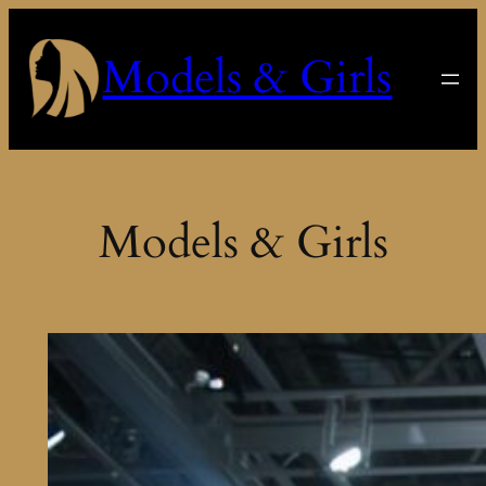
Saltar
al
Models & Girls
contenido
Models & Girls